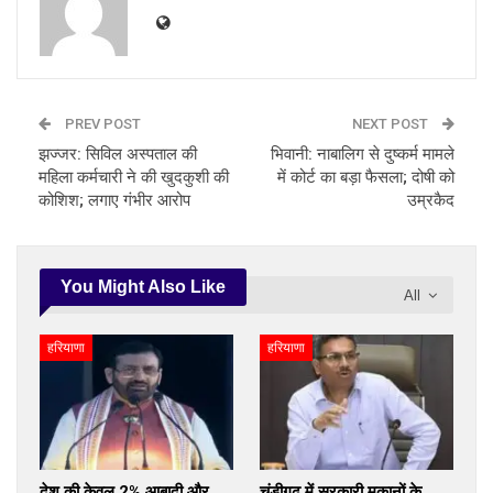
PREV POST
NEXT POST
झज्जर: सिविल अस्पताल की
भिवानी: नाबालिग से दुष्कर्म मामले
महिला कर्मचारी ने की खुदकुशी की
में कोर्ट का बड़ा फैसला; दोषी को
कोशिश; लगाए गंभीर आरोप
उम्रकैद
You Might Also Like
All
हरियाणा
हरियाणा
देश की केवल 2% आबादी और
चंडीगढ़ में सरकारी मकानों के