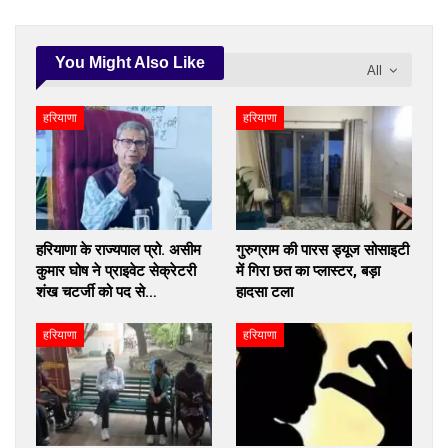
You Might Also Like
All
हरियाणा
हरियाणा
हरियाणा के राज्यपाल प्रो. असीम
गुरुग्राम की पारस ड्यूज सोसाइटी
कुमार घोष ने प्राइवेट सेक्रेटरी
में गिरा छत का प्लास्टर, बड़ा
शंख चटर्जी को पद से…
हादसा टला
हरियाणा
हरियाणा