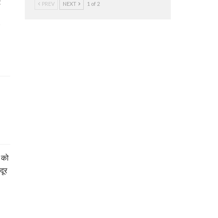
ए
PREV
NEXT
1 of 2
ं को
दूर