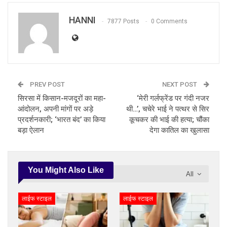
HANNI
7877 Posts
0 Comments
PREV POST
NEXT POST
सिरसा में किसान-मजदूरों का महा-
‘मेरी गर्लफ्रेंड पर गंदी नजर
आंदोलन, अपनी मांगों पर अड़े
थी…’, चचेरे भाई ने पत्थर से सिर
प्रदर्शनकारी; ‘भारत बंद’ का किया
कूचकर की भाई की हत्या; चौंका
बड़ा ऐलान
देगा कातिल का खुलासा
You Might Also Like
All
लाईफ स्टाइल
लाईफ स्टाइल