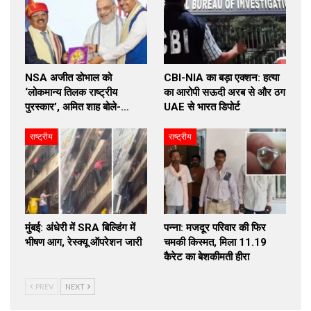
NSA अजीत डोभाल को
CBI-NIA का बड़ा एक्शन: हत्या
‘लोकमान्य तिलक राष्ट्रीय
का आरोपी सऊदी अरब से और ठग
पुरस्कार’, अमित शाह बोले-…
UAE से भारत डिपोर्ट
राष्ट्रीय
राष्ट्रीय
मुंबई: अंधेरी में SRA बिल्डिंग में
पन्ना: मजदूर परिवार की फिर
भीषण आग, रेस्क्यू ऑपरेशन जारी
चमकी किस्मत, मिला 11.19
कैरेट का बेशकीमती हीरा
PREV
NEXT