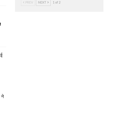
PREV
NEXT
1 of 2
े
बई
 ने