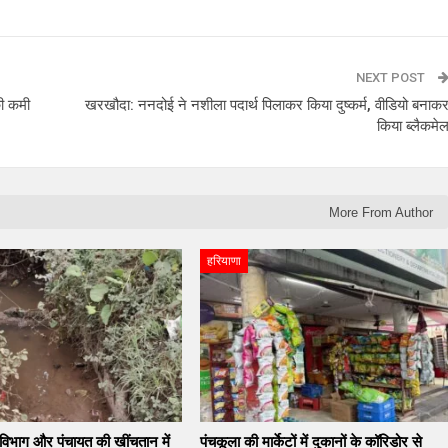
NEXT POST
की कमी
खरखौदा: ननदोई ने नशीला पदार्थ पिलाकर किया दुष्कर्म, वीडियो बनाक
किया ब्लैकमे
More From Author
हरियाणा
 विभाग और पंचायत की खींचतान में
पंचकूला की मार्केटों में दुकानों के कॉरिडोर से