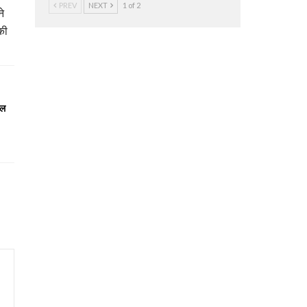
PREV
NEXT
1 of 2
ने
की
हल