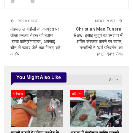
PREV POST
NEXT POST
मोहनलाल बड़ौली का कांग्रेस पर
Christian Man Funeral
तीखा हमला: नेहरू को बताया
Row: ईसाई बुजुर्ग का श्मशान में
‘चाचा कॉम्प्रोमाइज्ड’, अक्साई
अंतिम संस्कार करने पर बवाल,
चीन से ग्वादर पोर्ट तक गिनाए बड़े
ग्रामीणों ने ‘धर्म परिवर्तन’ का
आरोप
हवाला देकर रोका
You Might Also Like
All
हरियाणा
हरियाणा
चरखी दादरी में पुलिस मुठभेड़ के
अंबाला में पंजोखरा साहिब गुरुद्वारे