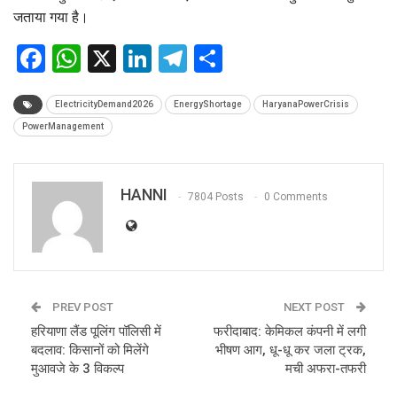
जताया गया है।
Facebook
WhatsApp
X
LinkedIn
Telegram
Share
ElectricityDemand2026
EnergyShortage
HaryanaPowerCrisis
PowerManagement
HANNI
7804 Posts
0 Comments
PREV POST
NEXT POST
हरियाणा लैंड पूलिंग पॉलिसी में
फरीदाबाद: केमिकल कंपनी में लगी
बदलाव: किसानों को मिलेंगे
भीषण आग, धू-धू कर जला ट्रक,
मुआवजे के 3 विकल्प
मची अफरा-तफरी