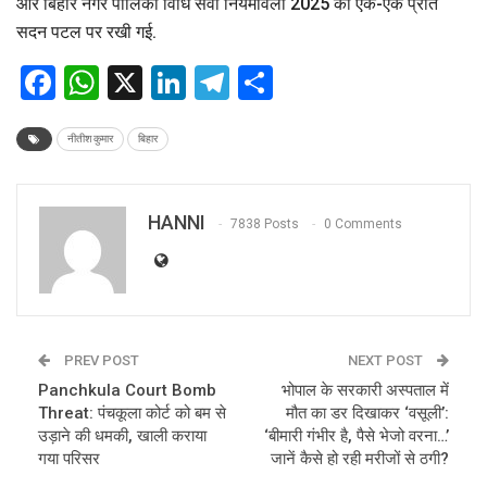
और बिहार नगर पालिका विधि सेवा नियमावली 2025 की एक-एक प्रति
सदन पटल पर रखी गई.
Facebook
WhatsApp
X
LinkedIn
Telegram
Share
नीतीश कुमार
बिहार
HANNI
7838 Posts
0 Comments
PREV POST
NEXT POST
Panchkula Court Bomb
भोपाल के सरकारी अस्पताल में
Threat: पंचकूला कोर्ट को बम से
मौत का डर दिखाकर ‘वसूली’:
उड़ाने की धमकी, खाली कराया
‘बीमारी गंभीर है, पैसे भेजो वरना…’
गया परिसर
जानें कैसे हो रही मरीजों से ठगी?