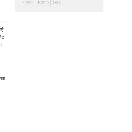
PREV
NEXT
1 of 2
गई.
नोट
ना
धोखा