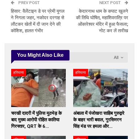
PREV POST
NEXT POST
हिसार: वैलेंटाइन डे पर प्रेमी युगल
केदारनाथ धाम के कपाट खुलने
ने निगला जहर, नकोदर दरगाह से
की तिथि घोषित, महाशिवरात्रि पर
लौटकर खेतों में दी जान देने की
ओंकारेश्वर मंदिर में हुआ फैसला;
कोशिश, हालत गंभीर
नोट कर लें तारीख
You Might Also Like
All
हरियाणा
हरियाणा
चरखी दादरी में पुलिस मुठभेड़ के
अंबाला में पंजोखरा साहिब गुरुद्वारे
बाद मुख्य आरोपी रोहित कातिया
के बाहर भारी बवाल, गुरसिमरन
गिरफ्तार, QRT के 6…
सिंह मंड पर हमला और…