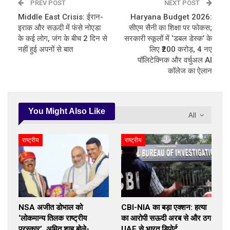
PREV POST
NEXT POST
Middle East Crisis: ईरान-
Haryana Budget 2026:
इराक और सऊदी में फंसे नोएडा
सीएम सैनी का शिक्षा पर फोकस;
के कई लोग, जंग के बीच 2 दिन से
सरकारी स्कूलों में ‘डबल डेस्क’ के
नहीं हुई अपनों से बात
लिए ₹200 करोड़, 4 नए
पॉलिटेक्निक और वर्चुअल AI
कॉलेज का ऐलान
You Might Also Like
All
राष्ट्रीय
राष्ट्रीय
NSA अजीत डोभाल को
CBI-NIA का बड़ा एक्शन: हत्या
‘लोकमान्य तिलक राष्ट्रीय
का आरोपी सऊदी अरब से और ठग
पुरस्कार’, अमित शाह बोले-…
UAE से भारत डिपोर्ट