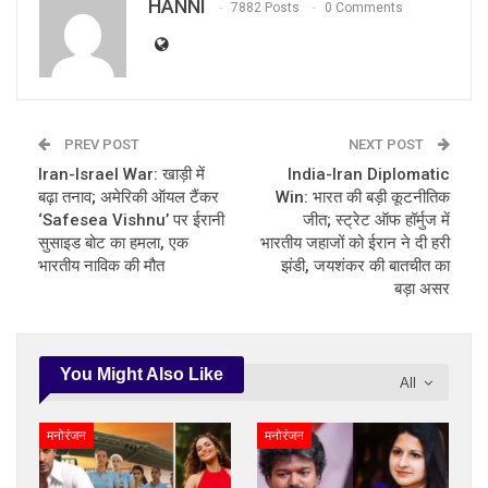
HANNI
7882 Posts
0 Comments
PREV POST
NEXT POST
Iran-Israel War: खाड़ी में
India-Iran Diplomatic
बढ़ा तनाव; अमेरिकी ऑयल टैंकर
Win: भारत की बड़ी कूटनीतिक
‘Safesea Vishnu’ पर ईरानी
जीत; स्ट्रेट ऑफ हॉर्मुज में
सुसाइड बोट का हमला, एक
भारतीय जहाजों को ईरान ने दी हरी
भारतीय नाविक की मौत
झंडी, जयशंकर की बातचीत का
बड़ा असर
You Might Also Like
All
मनोरंजन
मनोरंजन