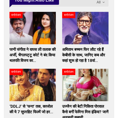
You Might Also Like
All
मनोरंजन
मनोरंजन
पत्नी संगीता ने वापस ली तलाक की
अमिताभ बच्चन फिर लौट रहे हैं
अर्जी, चेंगलपट्टू कोर्ट ने बंद किया
केबीसी के साथ, जानिए कब और
थलपति विजय का…
कहां शुरू हो रहा है 18वां…
मनोरंजन
मनोरंजन
‘DDLJ’ से ‘फना’ तक, काजोल
उज्जैन की बेटी निकिता पोरवाल
की ये 7 सुपरहिट फिल्में जो हर…
कैसे बनीं फेमिना मिस इंडिया? जानें
अनसुनी कहानी