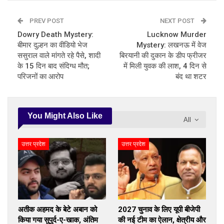
PREV POST
NEXT POST
Dowry Death Mystery:
Lucknow Murder
बीमार दुल्हन का वीडियो भेज
Mystery: लखनऊ में वेज
ससुराल वाले मांगते रहे पैसे, शादी
बिरयानी की दुकान के डीप फ्रीजर
के 15 दिन बाद संदिग्ध मौत;
में मिली युवक की लाश, 4 दिन से
परिजनों का आरोप
बंद था शटर
You Might Also Like
All
उत्तर प्रदेश
उत्तर प्रदेश
अतीक अहमद के बेटे अबान को
2027 चुनाव के लिए यूपी बीजेपी
किया गया सुपुर्द-ए-खाक, अंतिम
की नई टीम का ऐलान, क्षेत्रीय और