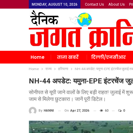
Contact Us
About Us
Pr
MONDAY, AUGUST 10, 2026
Home
ताज़ा खबरें
दिल्ली/एनसीआर
Home
राज्य
हरियाणा
NH-44 अपडेट: यमुना-EPE इंटरचेंज जुलाई तक 
NH-44 अपडेट: यमुना-EPE इंटरचेंज जुल
सोनीपत से यूपी जाने वालों के लिए बड़ी राहत! जुलाई में श
जाम से मिलेगा छुटकारा। जानें पूरी डिटेल।
On
Apr 27, 2026
60
0
By
HANNI