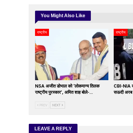
You Might Also Like
राष्ट्रीय
राष्ट्रीय
NSA अजीत डोभाल को ‘लोकमान्य तिलक
CBI-NIA का
राष्ट्रीय पुरस्कार’, अमित शाह बोले-…
सऊदी अरब स
PREV
NEXT
LEAVE A REPLY