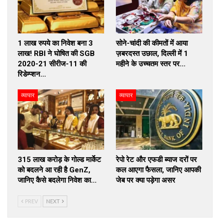
1 लाख रुपये का निवेश बना 3
सोने-चांदी की कीमतों में आया
लाख! RBI ने घोषित की SGB
ज़बरदस्त उछाल, दिल्ली में 1
2020-21 सीरीज-11 की
महीने के उच्चतम स्तर पर…
रिडेम्प्शन…
व्यापार
व्यापार
₹315 लाख करोड़ के गोल्ड मार्केट
रेपो रेट और एफडी ब्याज दरों पर
को बदलने आ रही है GenZ,
कल आएगा फैसला, जानिए आपकी
जानिए कैसे बदलेगा निवेश का…
जेब पर क्या पड़ेगा असर
PREV
NEXT