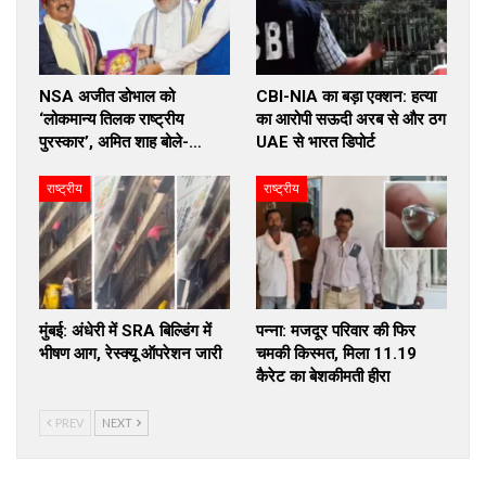
NSA अजीत डोभाल को
CBI-NIA का बड़ा एक्शन: हत्या
‘लोकमान्य तिलक राष्ट्रीय
का आरोपी सऊदी अरब से और ठग
पुरस्कार’, अमित शाह बोले-…
UAE से भारत डिपोर्ट
राष्ट्रीय
राष्ट्रीय
मुंबई: अंधेरी में SRA बिल्डिंग में
पन्ना: मजदूर परिवार की फिर
भीषण आग, रेस्क्यू ऑपरेशन जारी
चमकी किस्मत, मिला 11.19
कैरेट का बेशकीमती हीरा
PREV
NEXT