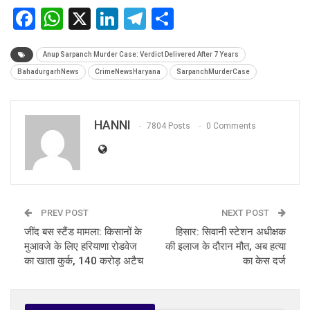
Facebook
WhatsApp
X
LinkedIn
Telegram
Share
Anup Sarpanch Murder Case: Verdict Delivered After 7 Years
BahadurgarhNews
CrimeNewsHaryana
SarpanchMurderCase
HANNI
7804 Posts
0 Comments
PREV POST
NEXT POST
जींद बस स्टैंड मामला: किसानों के
हिसार: सिवानी स्टेशन अधीक्षक
मुआवजे के लिए हरियाणा रोडवेज
की इलाज के दौरान मौत, अब हत्या
का खाता कुर्क, 140 करोड़ अटैच
का केस दर्ज