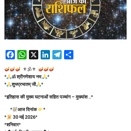
Facebook
WhatsApp
X
LinkedIn
Telegram
Share
⚜🕉⚜
*
ॐ श्रीगणेशाय नम:
*
*
शुभप्रभातम् जी
*
*
इतिहास की मुख्य घटनाओं सहित पञ्चांग – मुख्यांश ..
*
*
आज दिनांक
*
*
30 मई 2026
*
*
शनिवार
*