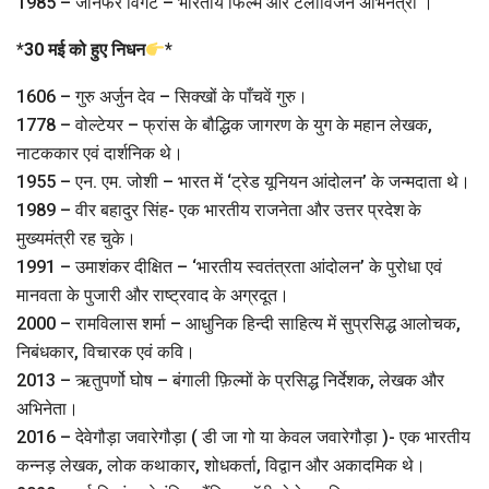
1985 – जेनिफर विंगेट – भारतीय फिल्म और टेलीविजन अभिनेत्री ।
*
30 मई को हुए निधन
*
1606 – गुरु अर्जुन देव – सिक्खों के पाँचवें गुरु।
1778 – वोल्टेयर – फ्रांस के बौद्धिक जागरण के युग के महान लेखक,
नाटककार एवं दार्शनिक थे।
1955 – एन. एम. जोशी – भारत में ‘ट्रेड यूनियन आंदोलन’ के जन्मदाता थे।
1989 – वीर बहादुर सिंह- एक भारतीय राजनेता और उत्तर प्रदेश के
मुख्यमंत्री रह चुके।
1991 – उमाशंकर दीक्षित – ‘भारतीय स्वतंत्रता आंदोलन’ के पुरोधा एवं
मानवता के पुजारी और राष्ट्रवाद के अग्रदूत।
2000 – रामविलास शर्मा – आधुनिक हिन्दी साहित्य में सुप्रसिद्ध आलोचक,
निबंधकार, विचारक एवं कवि।
2013 – ऋतुपर्णो घोष – बंगाली फ़िल्मों के प्रसिद्ध निर्देशक, लेखक और
अभिनेता।
2016 – देवेगौड़ा जवारेगौड़ा ( डी जा गो या केवल जवारेगौड़ा )- एक भारतीय
कन्नड़ लेखक, लोक कथाकार, शोधकर्ता, विद्वान और अकादमिक थे।