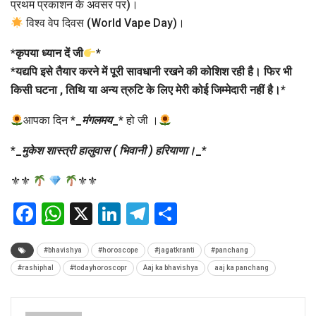
प्रथम प्रकाशन के अवसर पर)।
विश्व वेप दिवस (World Vape Day)।
*
कृपया ध्यान दें जी
*
*
यद्यपि इसे तैयार करने में पूरी सावधानी रखने की कोशिश रही है। फिर भी
किसी घटना , तिथि या अन्य त्रुटि के लिए मेरी कोई जिम्मेदारी नहीं है।
*
आपका दिन *
_
मंगलमय
_
* हो जी ।
*
_
मुकेश शास्त्री हालुवास ( भिवानी ) हरियाणा।
_
*
⚜⚜
⚜⚜
Facebook
WhatsApp
X
LinkedIn
Telegram
Share
#bhavishya
#horoscope
#jagatkranti
#panchang
#rashiphal
#todayhoroscopr
Aaj ka bhavishya
aaj ka panchang