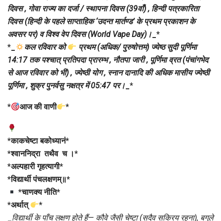
दिवस , गोवा राज्य का दर्जा / स्थापना दिवस (39वाँ) , हिन्दी पत्रकारिता
दिवस (हिन्दी के पहले साप्ताहिक ‘उदन्त मार्तण्ड’ के प्रथम प्रकाशन के
अवसर पर) व विश्व वेप दिवस (World Vape Day)।
_
*
*
_
कल रविवार को
प्रथम (अधिक/ पुरुषोत्तम) ज्येष्ठ सुदी पूर्णिमा
14:17 तक पश्चात् प्रतिपदा प्रारम्भ , नौतपा जारी , पूर्णिमा व्रत (पंचांगभेद
से आज रविवार को भी) , ज्येष्ठी योग , स्नान दानादि की अधिक मासीय ज्येष्ठी
पूर्णिमा , शुक्र पुनर्वसु नक्षत्र में 05:47 पर।
_
*
*
आज की वाणी
*
*
काकचेष्टा बकोध्यानं
*
*
श्वाननिद्रा तथैव च ।
*
*
अल्पहारी गृहत्यागी
*
*
विद्यार्थी पंचलक्षणम्॥
*
*
चाणक्य नीति
*
*
अर्थात्
*
_
विद्यार्थी के पाँच लक्षण होते हैं— कौवे जैसी चेष्टा (सदैव सक्रिय रहना), बगुले