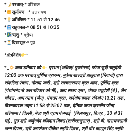
*
पश्चात्-
* वृश्चिक
*
सूर्यायण –
* उत्तरायण
*
अभिजित-
* 11:51 से 12:46
*
राहुकाल-
* 08:51 से 10:35
*
ऋतु-
* ग्रीष्म
*
दिशाशूल-
* पूर्व
*
✍विशेष
*
*
_
आज शनिवार को
प्रथम (अधिक/ पुरुषोत्तम) ज्येष्ठ सुदी चतुर्दशी
12:00 तक पश्चात् पूर्णिमा प्रारम्भ , मुकेश शास्त्री हालुवास (भिवानी) द्वारा
संकलित पंचांग , नौतपा जारी , श्री सत्यनारायण व्रत आज , पूर्णिमा व्रत
(पंचांगभेद से कल रविवार को भी) , अब्द साध्य व्रत , चंपक चतुर्दशी (बं.) , जैन
चौदस , आम त्याग (जैन) , पंचतप व्रत , सर्वदोषनाशक रवियोग 13:21 तक ,
विघ्नकारक भद्रा 11:58 से 25:07 तक , दैनिक जगत क्रान्ति जीन्द
हरियाणा / दिल्ली , मेला श्री ग्राम पंजगाई (बिलासपुर , हि.प्र. , 30 से 31
मई) , गुरु श्री अर्जुनदेव बलिदान दिवस (तारीखानुसार) , श्री वी. नारायणसामी
जन्म दिवस , श्री उमाशंकर दीक्षित स्मृति दिवस , श्री वीर बहादुर सिंह स्मृति