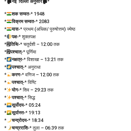
*
🏚नई दिल्ली अनुसार🏚
*
*
शक सम्वत-
* 1948
*
विक्रम सम्वत-
* 2083
*
मास-
* प्रथम (अधिक/ पुरुषोत्तम) ज्येष्ठ
*
पक्ष-
* शुक्लपक्ष
*
🗒तिथि-
* चतुर्दशी – 12:00 तक
*
🗒पश्चात्-
* पूर्णिमा
*
नक्षत्र-
* विशाखा – 13:21 तक
*
पश्चात्-
* अनुराधा
*
करण-
* वणिज – 12:00 तक
*
पश्चात्-
* विष्टि
*
योग-
* शिव – 29:23 तक
*
पश्चात्-
* सिद्ध
*
सूर्योदय-
* 05:24
*
सूर्यास्त-
* 19:13
*
चन्द्रोदय-
* 18:34
*
चन्द्रराशि-
* तुला – 06:39 तक