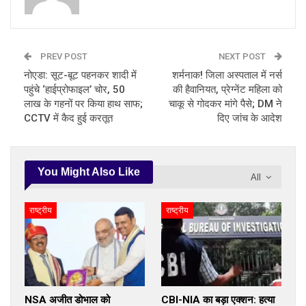
PREV POST
NEXT POST
नोएडा: सूट-बूट पहनकर शादी में
शर्मनाक! जिला अस्पताल में नर्स
पहुंचे ‘हाईप्रोफाइल’ चोर, 50
की हैवानियत, प्रेग्नेंट महिला को
लाख के गहनों पर किया हाथ साफ;
चाकू से गोदकर मांगे पैसे; DM ने
CCTV में कैद हुई करतूत
दिए जांच के आदेश
You Might Also Like
All
राष्ट्रीय
राष्ट्रीय
NSA अजीत डोभाल को
CBI-NIA का बड़ा एक्शन: हत्या