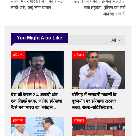
संघर्ष, मंदिर परिसर में जमकर चले
उड़ाने की धमकी, ई-मेल मिलते ही
लाठी-डंडे; कई लोग घायल
मचा हड़कंप; पुलिस का सर्च
ऑपरेशन जारी
You Might Also Like
All
हरियाणा
हरियाणा
देश की केवल 2% आबादी और
चंडीगढ़ में सरकारी मकानों के
एक-तिहाई पदक, जानिए हरियाणा
दुरुपयोग पर हरियाणा सरकार
कैसे बना भारत का ‘स्पोर्ट्स…
सख्त, सेल्फ-सर्टिफिकेशन…
हरियाणा
हरियाणा