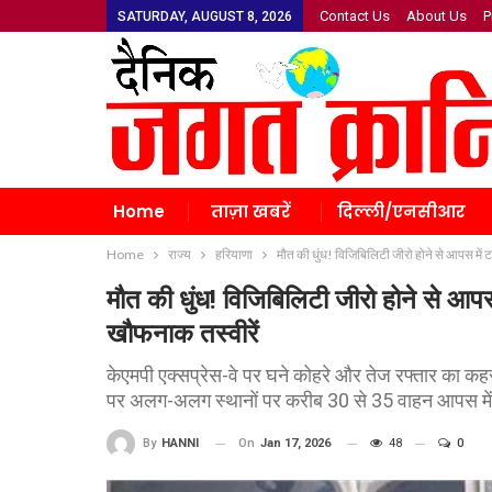
Contact Us
About Us
P
SATURDAY, AUGUST 8, 2026
Home
ताज़ा खबरें
दिल्ली/एनसीआर
Home
राज्य
हरियाणा
मौत की धुंध! विजिबिलिटी जीरो होने से आपस में ट
मौत की धुंध! विजिबिलिटी जीरो होने से आपस
खौफनाक तस्वीरें
केएमपी एक्सप्रेस-वे पर घने कोहरे और तेज रफ्तार का कहर
पर अलग-अलग स्थानों पर करीब 30 से 35 वाहन आपस मे
On
Jan 17, 2026
48
0
By
HANNI