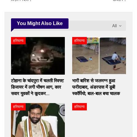
You Might Also Like
All
हरियाणा
हरियाणा
टोहाना के चांदपुरा में चलती स्विफ्ट
भारी बारिश से जलमग्न हुआ
डिजायर में लगी भीषण आग, कार
फरीदाबाद, अंडरपास में डूबी
सवार युवकों ने कूदकर…
स्कॉर्पियो; बाल-बाल बचा चालक
हरियाणा
हरियाणा