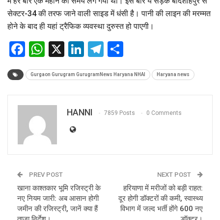
में हर बार एक महीने का समय लग गया था। इस बार ये सड़क बादशाहपुर से
सेक्टर-34 की तरफ जाने वाली साइड में धंसी है। पानी की लाइन की मरम्मत
होने के बाद ही यहां ट्रैफिक व्यवस्था दुरुस्त हो पाएगी।
Facebook
WhatsApp
X
LinkedIn
Telegram
Share
Gurgaon Gurugram GurugramNews Haryana NHAI
Haryana news
HANNI
7859 Posts
0 Comments
PREV POST
NEXT POST
खाना काश्तकार भूमि रजिस्ट्री के
हरियाणा में मरीजों को बड़ी राहत:
नए नियम जारी: अब आसान होगी
दूर होगी डॉक्टरों की कमी, स्वास्थ्य
जमीन की रजिस्ट्री, जानें क्या हैं
विभाग में जल्द भर्ती होंगे 600 नए
ताज़ा निर्देश।
डॉक्टर।