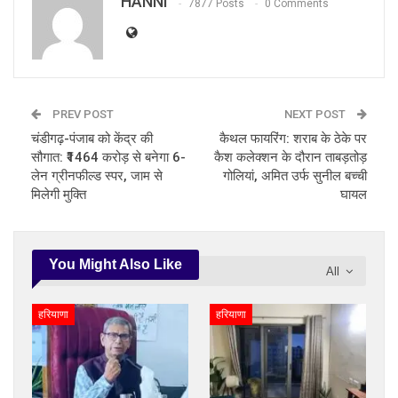
HANNI
7877 Posts
0 Comments
PREV POST
NEXT POST
चंडीगढ़-पंजाब को केंद्र की
कैथल फायरिंग: शराब के ठेके पर
सौगात: ₹1464 करोड़ से बनेगा 6-
कैश कलेक्शन के दौरान ताबड़तोड़
लेन ग्रीनफील्ड स्पर, जाम से
गोलियां, अमित उर्फ सुनील बच्ची
मिलेगी मुक्ति
घायल
You Might Also Like
All
हरियाणा
हरियाणा