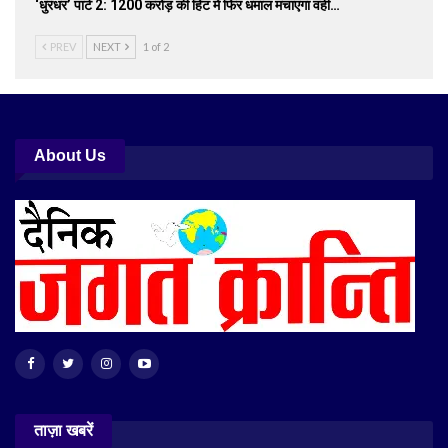
‘धुरंधर’ पार्ट 2: 1200 करोड़ की हिट में फिर धमाल मचाएगा वही…
PREV
NEXT
1 of 2
About Us
ताज़ा खबरें