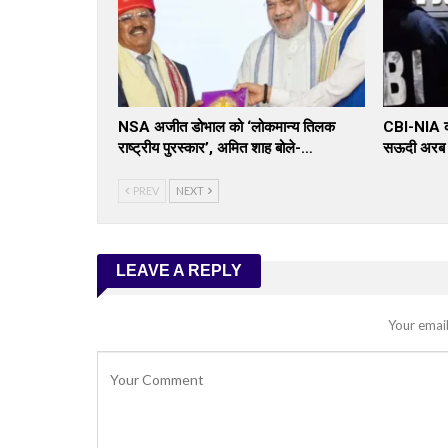
NSA अजीत डोभाल को ‘लोकमान्य तिलक
CBI-NIA का
राष्ट्रीय पुरस्कार’, अमित शाह बोले-…
सऊदी अरब स
PREV
NEXT
LEAVE A REPLY
Your email