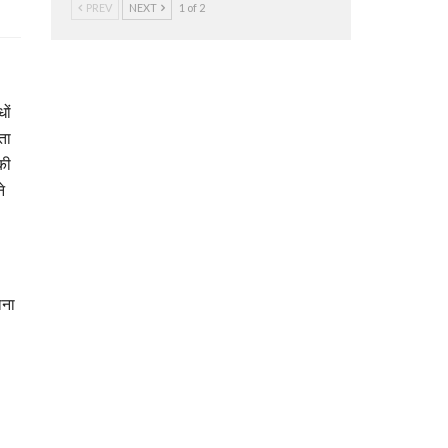
PREV
NEXT
1 of 2
ों
ता
की
े
ाना