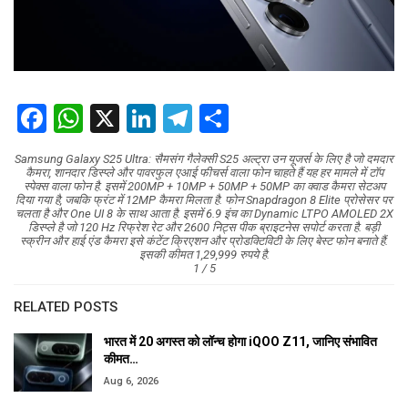
Facebook
WhatsApp
X
LinkedIn
Telegram
Share
Samsung Galaxy S25 Ultra: सैमसंग गैलेक्सी S25 अल्ट्रा उन यूजर्स के लिए है जो दमदार
कैमरा, शानदार डिस्प्ले और पावरफुल एआई फीचर्स वाला फोन चाहते हैं यह हर मामले में टॉप
स्पेक्स वाला फोन है. इसमें 200MP + 10MP + 50MP + 50MP का क्वाड कैमरा सेटअप
दिया गया है, जबकि फ्रंट में 12MP कैमरा मिलता है. फोन Snapdragon 8 Elite प्रोसेसर पर
चलता है और One UI 8 के साथ आता है. इसमें 6.9 इंच का Dynamic LTPO AMOLED 2X
डिस्प्ले है जो 120 Hz रिफ्रेश रेट और 2600 निट्स पीक ब्राइटनेस सपोर्ट करता है. बड़ी
स्क्रीन और हाई एंड कैमरा इसे कंटेंट क्रिएशन और प्रोडक्टिविटी के लिए बेस्ट फोन बनाते हैं.
इसकी कीमत 1,29,999 रुपये है.
1 / 5
RELATED POSTS
भारत में 20 अगस्त को लॉन्च होगा iQOO Z11, जानिए संभावित
कीमत…
Aug 6, 2026