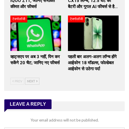
iQOO Z11, जानिए संभावित
CX15 लॉन्च, 12.5 घंटे की
कीमत और फीचर्स
बैटरी और गूगल AI फीचर्स से है…
टेक्नोलॉजी
टेक्नोलॉजी
व्हाट्सएप पर अब 3 नहीं, पिन कर
पहली बार अलग-अलग लॉन्च होंगे
सकेंगे 20 चैट; जानिए नए फीचर्स
आईफोन 18 मॉडल्स, फोल्डेबल
आईफोन से उठेगा पर्दा
PREV
NEXT
LEAVE A REPLY
Your email address will not be published.