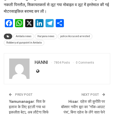
नकली पिस्तौल, शिकायतकर्ता से लूट गया मोबाइल व लूट में इस्तेमाल की गई
मोटरसाइकिल बरामद कर ली।
Facebook
WhatsApp
X
LinkedIn
Telegram
Share
Ambala news
Haryana news
police Accused arrested
Robbery at gunpoint in Ambala
HANNI
7804 Posts
0 Comments
PREV POST
NEXT POST
Yamunanagar: पिता के
Hisar: दहेज की कुरीति पर
इलाज के लिए इटली गया था
बॉक्सर नवीन बूरा का ‘नॉक-आउट
इकलौता बेटा, अब लौटेगा सिर्फ
पंच’, बिना दहेज के लेंगे सात फेरे