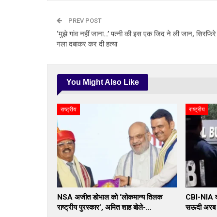
PREV POST
‘मुझे गांव नहीं जाना…’ पत्नी की इस एक जिद ने ली जान, सिरफिरे
गला दबाकर कर दी हत्या
You Might Also Like
राष्ट्रीय
राष्ट्रीय
NSA अजीत डोभाल को ‘लोकमान्य तिलक
CBI-NIA का
राष्ट्रीय पुरस्कार’, अमित शाह बोले-…
सऊदी अरब स