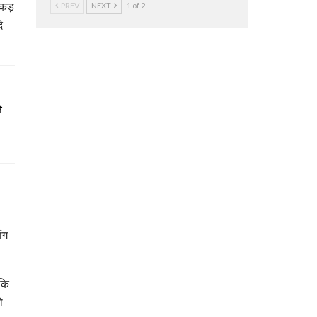
पकड़
PREV
NEXT
1 of 2
े
े
ंग
ंकि
ो