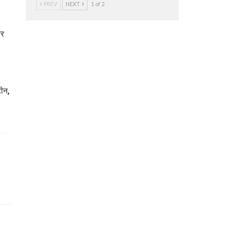
PREV
NEXT
1 of 2
बर
टीन,