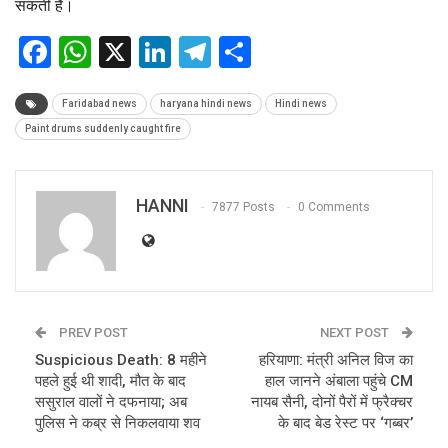
सकती है।
Facebook
WhatsApp
X
LinkedIn
Telegram
Share
Faridabad news
haryana hindi news
Hindi news
Paint drums suddenly caught fire
HANNI
7877 Posts
0 Comments
PREV POST
NEXT POST
Suspicious Death: 8 महीने
हरियाणा: मंत्री अनिल विज का
पहले हुई थी शादी, मौत के बाद
हाल जानने अंबाला पहुंचे CM
ससुराल वालों ने दफनाया; अब
नायब सैनी, दोनों पैरों में फ्रैक्चर
पुलिस ने कब्र से निकलवाया शव
के बाद बेड रेस्ट पर ‘गब्बर’