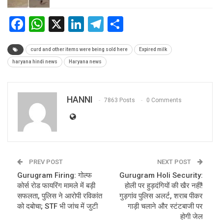
Facebook
WhatsApp
X
LinkedIn
Telegram
Share
curd and other items were being sold here
Expired milk
haryana hindi news
Haryana news
HANNI
7863 Posts
0 Comments
PREV POST
NEXT POST
Gurugram Firing: गोल्फ
Gurugram Holi Security:
कोर्स रोड फायरिंग मामले में बड़ी
होली पर हुड़दंगियों की खैर नहीं!
सफलता, पुलिस ने आरोपी रविकांत
गुड़गांव पुलिस अलर्ट, शराब पीकर
को दबोचा; STF भी जांच में जुटी
गाड़ी चलाने और स्टंटबाजी पर
होगी जेल