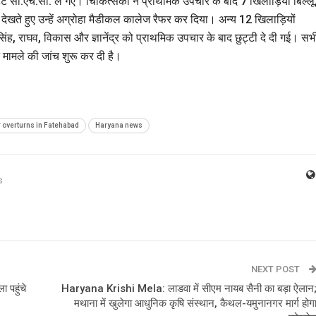
ट सी.एच.सी. ले गए। चिकित्सकों ने प्राथमिक उपचार के बाद 7 खिलाड़ियों बिल्लू
 देखते हुए उन्हें अग्रोहा मैडीकल कालेज रैफर कर दिया। अन्य 12 खिलाड़ियों
ंह, राघव, विकास और ज्ञानेंद्र को प्राथमिक उपचार के बाद छुट्टी दे दी गई। सभ
 मामले की जांच शुरू कर दी है।
r overturns in Fatehabad
Haryana news
s
NEXT POST
 पहुंचे
Haryana Krishi Mela: लाडवा में सीएम नायब सैनी का बड़ा ऐलान
मथाना में खुलेगा आधुनिक कृषि संस्थान, कैथल-यमुनानगर मार्ग होग