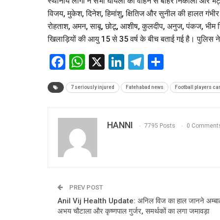
स्थानीय लोगों ने सभी घायलों को वाहन से बाहर निकाला और भट्
विजय, मुकेश, दिनेश, हिमांशु, क्षितिज और सुनील की हालत गंभीर
रोहताश, अमन, साबू, छोटू, आशीष, कुलदीप, अनुज, पंकज, भीम सि
खिलाड़ियों की आयु 15 से 35 वर्ष के बीच बताई गई है। पुलिस ने
Facebook
WhatsApp
X
LinkedIn
Telegram
Share
7 seriously injured
Fatehabad news
Football players ca
HANNI
7795 Posts
0 Comment
PREV POST
Anil Vij Health Update: अनिल विज का हाल जानने अम्बाला
अभय चौटाला और कृष्णपाल गुर्जर, समर्थकों का लगा जमावड़ा