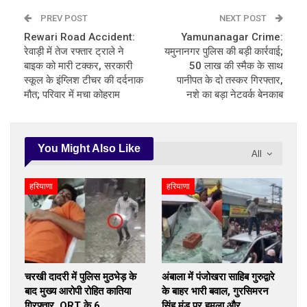
PREV POST
NEXT POST
Rewari Road Accident:
Yamunanagar Crime:
रेवाड़ी में तेज रफ्तार ट्राले ने
यमुनानगर पुलिस की बड़ी कार्रवाई;
बाइक को मारी टक्कर, सरकारी
50 लाख की स्मैक के साथ
स्कूल के इंग्लिश टीचर की दर्दनाक
पानीपत के दो तस्कर गिरफ्तार,
मौत; परिवार में मचा कोहराम
नशे का बड़ा नेटवर्क बेनकाब
You Might Also Like
All
हरियाणा
हरियाणा
चरखी दादरी में पुलिस मुठभेड़ के
अंबाला में पंजोखरा साहिब गुरुद्वारे
बाद मुख्य आरोपी रोहित कातिया
के बाहर भारी बवाल, गुरसिमरन
गिरफ्तार, QRT के 6…
सिंह मंड पर हमला और…