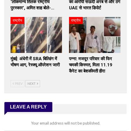
‘लोकमान्य तिलक राष्ट्रीय
का आरोपी सऊदी अरब से और ठग
पुरस्कार’, अमित शाह बोले-…
UAE से भारत डिपोर्ट
राष्ट्रीय
राष्ट्रीय
मुंबई: अंधेरी में SRA बिल्डिंग में
पन्ना: मजदूर परिवार की फिर
भीषण आग, रेस्क्यू ऑपरेशन जारी
चमकी किस्मत, मिला 11.19
कैरेट का बेशकीमती हीरा
PREV
NEXT
LEAVE A REPLY
Your email address will not be published.