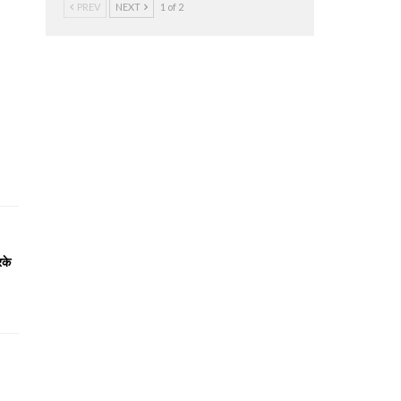
PREV
NEXT
1 of 2
रके