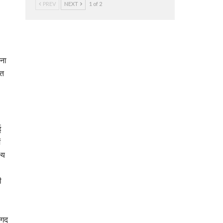
PREV
NEXT
1 of 2
ाना
ृत
ई
ं
्य
ी
दगद