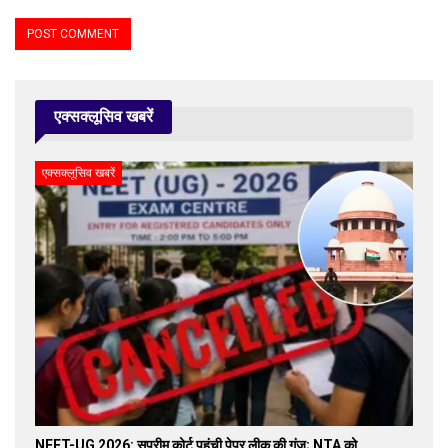
एक्सक्लूसिव खबरें
एक्सक्लूसिव खबरें
NEET-UG 2026: सुप्रीम कोर्ट पहुंची पेपर लीक की गूंज; NTA को…