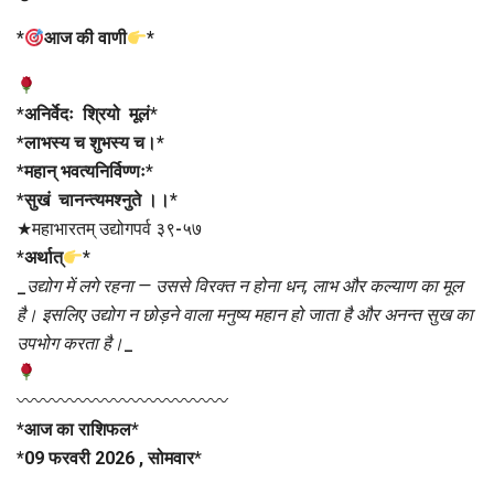
*
आज की वाणी
*
*
अनिर्वेदः श्रियो मूलं
*
*
लाभस्य च शुभस्य च।
*
*
महान् भवत्यनिर्विण्णः
*
*
सुखं चानन्त्यमश्नुते ।।
*
★महाभारतम् उद्योगपर्व ३९-५७
*
अर्थात्
*
_
उद्योग में लगे रहना — उससे विरक्त न होना धन, लाभ और कल्याण का मूल
है। इसलिए उद्योग न छोड़ने वाला मनुष्य महान हो जाता है और अनन्त सुख का
उपभोग करता है।
_
〰〰〰〰〰〰〰〰〰〰〰〰
*
आज का राशिफल
*
*
09 फरवरी 2026 , सोमवार
*