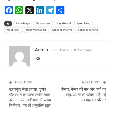
Facebook
WhatsApp
X
LinkedIn
Telegram
Share
#bhavishya
#horoscope
#jagatkranti
#panchang
#rashiphal
#todayhoroscopr
Aaj ka bhavishya
aaj ka panchang
Admin
233 Posts
0 Comments
PREV POST
NEXT POST
सूरजकुंड मेला हादसा: दुष्यंत
हिसार: कैंसर की मार और कर्ज का
चौटाला ने की उच्च स्तरीय जांच
बोझ, अपनों को खोकर पाई-पाई
की मांग, पर्यटन विभाग को बताया
को मोहताज परिवार
जिम्मेदार; ‘बंद हों असुरक्षित झूले’