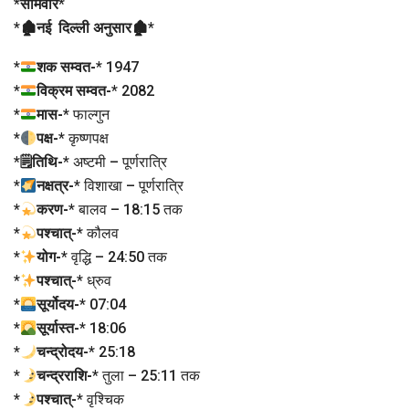
*
सोमवार
*
*
🏚नई दिल्ली अनुसार🏚
*
*
शक सम्वत-
* 1947
*
विक्रम सम्वत-
* 2082
*
मास-
* फाल्गुन
*
पक्ष-
* कृष्णपक्ष
*
🗒तिथि-
* अष्टमी – पूर्णरात्रि
*
नक्षत्र-
* विशाखा – पूर्णरात्रि
*
करण-
* बालव – 18:15 तक
*
पश्चात्-
* कौलव
*
योग-
* वृद्धि – 24:50 तक
*
पश्चात्-
* ध्रुव
*
सूर्योदय-
* 07:04
*
सूर्यास्त-
* 18:06
*
चन्द्रोदय-
* 25:18
*
चन्द्रराशि-
* तुला – 25:11 तक
*
पश्चात्-
* वृश्चिक