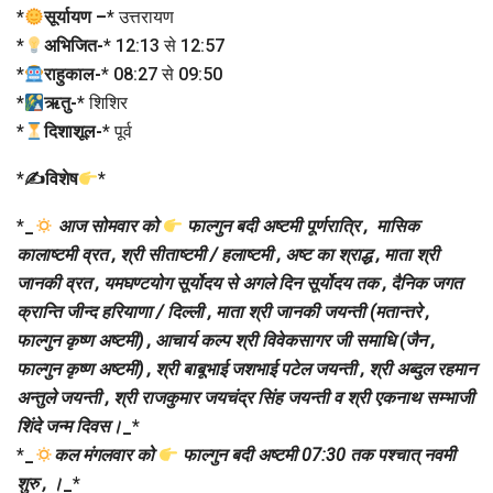
*
सूर्यायण –
* उत्तरायण
*
अभिजित-
* 12:13 से 12:57
*
राहुकाल-
* 08:27 से 09:50
*
ऋतु-
* शिशिर
*
दिशाशूल-
* पूर्व
*
✍विशेष
*
*
_
आज सोमवार को
फाल्गुन बदी अष्टमी पूर्णरात्रि , मासिक
कालाष्टमी व्रत , श्री सीताष्टमी / हलाष्टमी , अष्ट का श्राद्ध , माता श्री
जानकी व्रत , यमघण्टयोग सूर्योदय से अगले दिन सूर्योदय तक , दैनिक जगत
क्रान्ति जीन्द हरियाणा / दिल्ली , माता श्री जानकी जयन्ती (मतान्तरे ,
फाल्गुन कृष्ण अष्टमी) , आचार्य कल्प श्री विवेकसागर जी समाधि (जैन ,
फाल्गुन कृष्ण अष्टमी) , श्री बाबूभाई जशभाई पटेल जयन्ती , श्री अब्दुल रहमान
अन्तुले जयन्ती , श्री राजकुमार जयचंद्र सिंह जयन्ती व श्री एकनाथ सम्भाजी
शिंदे जन्म दिवस।
_
*
*
_
कल मंगलवार को
फाल्गुन बदी अष्टमी 07:30 तक पश्चात् नवमी
शुरु , ।
_
*