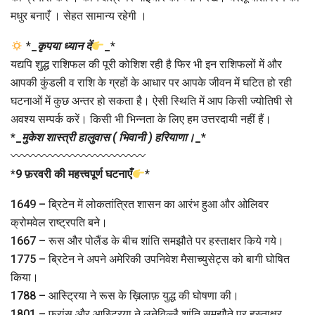
मधुर बनाएँ । सेहत सामान्य रहेगी ।
*
_
कृपया ध्यान दें
_
*
यद्यपि शुद्ध राशिफल की पूरी कोशिश रही है फिर भी इन राशिफलों में और
आपकी कुंडली व राशि के ग्रहों के आधार पर आपके जीवन में घटित हो रही
घटनाओं में कुछ अन्तर हो सकता है। ऐसी स्थिति में आप किसी ज्योतिषी से
अवश्य सम्पर्क करें। किसी भी भिन्नता के लिए हम उत्तरदायी नहीं हैं।
*
_
मुकेश शास्त्री हालुवास ( भिवानी ) हरियाणा।
_
*
〰〰〰〰〰〰〰〰〰〰〰〰
*
9 फ़रवरी की महत्त्वपूर्ण घटनाएँ
*
1649 – ब्रिटेन में लोकतांत्रित शासन का आरंभ हुआ और ओलिवर
क्रोमवेल राष्ट्रपति बने।
1667 – रूस और पोलैंड के बीच शांति समझौते पर हस्ताक्षर किये गये।
1775 – ब्रिटेन ने अपने अमेरिकी उपनिवेश मैसाच्युसेट्स को बागी घोषित
किया।
1788 – आस्ट्रिया ने रूस के ख़िलाफ़ युद्ध की घोषणा की।
1801 – फ्रांस और आस्ट्रिया ने लुनेविल्लै शांति समझौते पर हस्ताक्षर