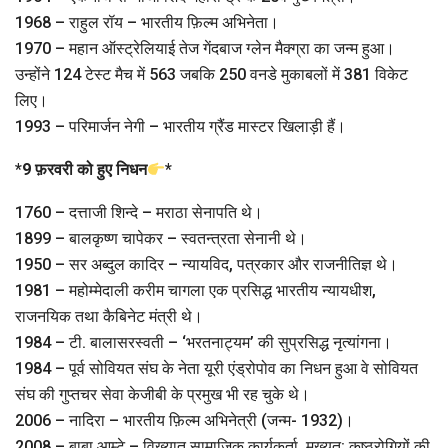
1968 – राहुल रॉय – भारतीय फ़िल्म अभिनेता।
1970 – महान ऑस्ट्रेलियाई तेज गेंदबाज ग्लेन मैक्ग्रा का जन्म हुआ।
उन्होंने 124 टेस्ट मैच में 563 जबकि 250 वनडे मुकाबलों में 381 विकेट
लिए।
1993 – परिमार्जन नेगी – भारतीय ग्रैंड मास्टर खिलाड़ी हैं।
*
9 फ़रवरी को हुए निधन
*
1760 – दत्ताजी शिन्दे – मराठा सेनापति थे।
1899 – बालकृष्ण चापेकर – स्वतन्त्रता सेनानी थे।
1950 – सर अब्दुल कादिर – न्यायविद, पत्रकार और राजनीतिज्ञ थे।
1981 – महोम्मेदाली करीम चागला एक प्रसिद्ध भारतीय न्यायधीश,
राजनयिक तथा कैबिनेट मंत्री थे।
1984 – टी. बालासरस्वती – ‘भरतनाट्यम’ की सुप्रसिद्ध नृत्यांगना।
1984 – पूर्व सोवियत संघ के नेता यूरी एंड्रोपोव का निधन हुआ वे सोवियत
संघ की गुप्तचर सेवा केजीबी के प्रमुख भी रह चुके थे।
2006 – नादिरा – भारतीय फ़िल्म अभिनेत्री (जन्म- 1932)।
2008 – बाबा आम्टे – विख्यात सामाजिक कार्यकर्ता, मुख्‍यत: कुष्‍ठरोगियों की