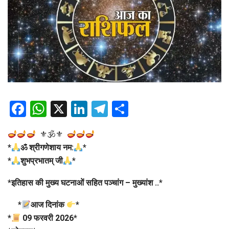
Facebook
WhatsApp
X
LinkedIn
Telegram
Share
⚜🕉⚜
*
ॐ श्रीगणेशाय नम:
*
*
शुभप्रभातम् जी
*
*
इतिहास की मुख्य घटनाओं सहित पञ्चांग – मुख्यांश ..
*
*
आज दिनांक
*
*
09 फरवरी 2026
*