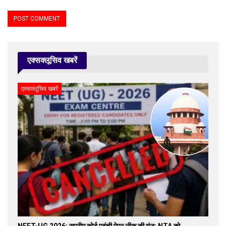
एक्सक्लूसिव खबरें
एक्सक्लूसिव खबरें
NEET-UG 2026: सुप्रीम कोर्ट पहुंची पेपर लीक की गूंज; NTA को…