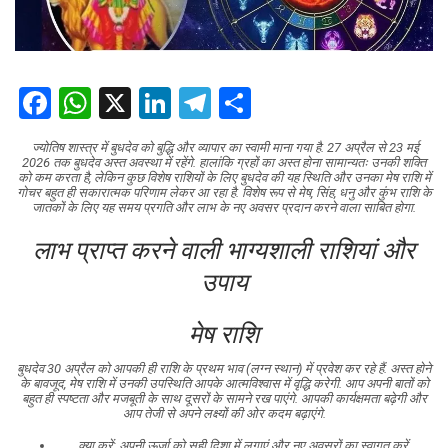
Facebook
WhatsApp
X
LinkedIn
Telegram
Share
ज्योतिष शास्त्र में बुधदेव को बुद्धि और व्यापार का स्वामी माना गया है. 27 अप्रैल से 23 मई
2026 तक बुधदेव अस्त अवस्था में रहेंगे. हालांकि ग्रहों का अस्त होना सामान्यतः उनकी शक्ति
को कम करता है, लेकिन कुछ विशेष राशियों के लिए बुधदेव की यह स्थिति और उनका मेष राशि में
गोचर बहुत ही सकारात्मक परिणाम लेकर आ रहा है. विशेष रूप से मेष, सिंह, धनु और कुंभ राशि के
जातकों के लिए यह समय प्रगति और लाभ के नए अवसर प्रदान करने वाला साबित होगा.
लाभ प्राप्त करने वाली भाग्यशाली राशियां और
उपाय
मेष राशि
बुधदेव 30 अप्रैल को आपकी ही राशि के प्रथम भाव (लग्न स्थान) में प्रवेश कर रहे हैं. अस्त होने
के बावजूद, मेष राशि में उनकी उपस्थिति आपके आत्मविश्वास में वृद्धि करेगी. आप अपनी बातों को
बहुत ही स्पष्टता और मजबूती के साथ दूसरों के सामने रख पाएंगे. आपकी कार्यक्षमता बढ़ेगी और
आप तेजी से अपने लक्ष्यों की ओर कदम बढ़ाएंगे.
क्या करें: अपनी ऊर्जा को सही दिशा में लगाएं और नए अवसरों का स्वागत करें.