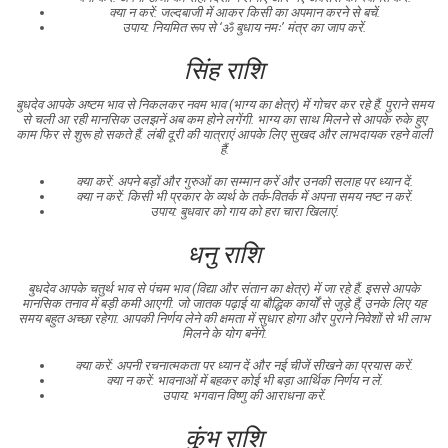
क्या न करें: जल्दबाजी में आकर किसी का अपमान करने से बचें.
उपाय: नियमित रूप से ‘ॐ बुधाय नमः’ मंत्र का जाप करें.
सिंह राशि
बुधदेव आपके अष्टम भाव से निकलकर नवम भाव (भाग्य का क्षेत्र) में गोचर कर रहे हैं. पुराने समय
से चली आ रही मानसिक उलझनें अब कम होने लगेंगी. भाग्य का साथ मिलने से आपके रुके हुए
काम फिर से शुरू हो सकते हैं. लंबी दूरी की यात्राएं आपके लिए सुखद और लाभदायक रहने वाली
हैं.
क्या करें: अपने बड़ों और गुरुओं का सम्मान करें और उनकी सलाह पर ध्यान दें.
क्या न करें: किसी भी प्रकार के व्यर्थ के तर्क-वितर्क में अपना समय नष्ट न करें.
उपाय: बुधवार को गाय को हरा चारा खिलाएं.
धनु राशि
बुधदेव आपके चतुर्थ भाव से पंचम भाव (विद्या और संतान का क्षेत्र) में जा रहे हैं. इससे आपके
मानसिक तनाव में बड़ी कमी आएगी. जो जातक पढ़ाई या बौद्धिक कार्यों से जुड़े हैं, उनके लिए यह
समय बहुत अच्छा रहेगा. आपकी निर्णय लेने की क्षमता में सुधार होगा और पुराने निवेशों से भी लाभ
मिलने के योग बनेंगे.
क्या करें: अपनी रचनात्मकता पर ध्यान दें और नई चीजें सीखने का प्रयास करें.
क्या न करें: भावनाओं में बहकर कोई भी बड़ा आर्थिक निर्णय न लें.
उपाय: भगवान विष्णु की आराधना करें.
कुंभ राशि