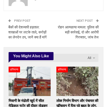
PREV POST
NEXT POST
बैंकों की देशव्यापी हड़ताल:
रोहन आत्महत्या मामला: पुलिस की
शाखाओं पर लटके ताले, करोड़ों
बड़ी कार्रवाई, दो और आरोपी
का लेनदेन ठप, जानें क्या हैं मांगें
गिरफ्तार, जांच तेज
You Might Also Like
All
हरियाणा
हरियाणा
भिवानी के मंढोली खुर्द में सील
लोक निर्माण विभाग और पंचायत की
मेडिकल स्टोर की दीवार तोड़कर
खींचतान में पिस रहे बहल के लोग,