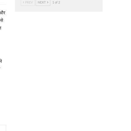
PREV
NEXT
1 of 2
 और
से
न
ले
य