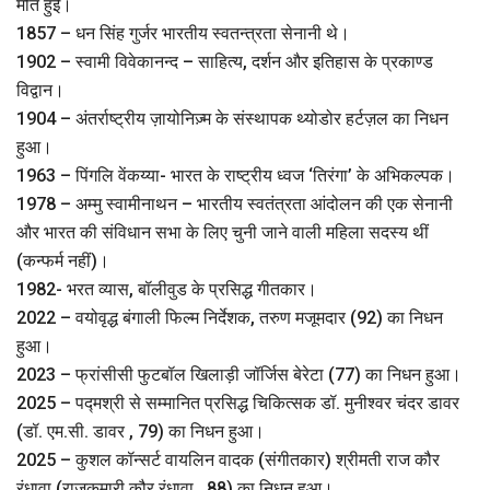
मौत हुई।
1857 – धन सिंह गुर्जर भारतीय स्वतन्त्रता सेनानी थे।
1902 – स्वामी विवेकानन्द – साहित्य, दर्शन और इतिहास के प्रकाण्ड
विद्वान।
1904 – अंतर्राष्ट्रीय ज़ायोनिज़्म के संस्थापक थ्योडोर हर्टज़ल का निधन
हुआ।
1963 – पिंगलि वेंकय्या- भारत के राष्ट्रीय ध्वज ‘तिरंगा’ के अभिकल्पक।
1978 – अम्मु स्वामीनाथन – भारतीय स्वतंत्रता आंदोलन की एक सेनानी
और भारत की संविधान सभा के लिए चुनी जाने वाली महिला सदस्य थीं
(कन्फर्म नहीं)।
1982- भरत व्यास, बॉलीवुड के प्रसिद्ध गीतकार।
2022 – वयोवृद्ध बंगाली फिल्म निर्देशक, तरुण मजूमदार (92) का निधन
हुआ।
2023 – फ्रांसीसी फुटबॉल खिलाड़ी जॉर्जिस बेरेटा (77) का निधन हुआ।
2025 – पद्मश्री से सम्मानित प्रसिद्ध चिकित्सक डॉ. मुनीश्वर चंदर डावर
(डॉ. एम.सी. डावर , 79) का निधन हुआ।
2025 – कुशल कॉन्सर्ट वायलिन वादक (संगीतकार) श्रीमती राज कौर
रंधावा (राजकुमारी कौर रंधावा , 88) का निधन हुआ।