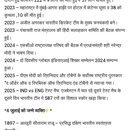
दौरान हुई फायरिंग 222 में 9 लोगों की मौत हुई व 57 लोग घायल हुए।
2023 – महाराष्ट्र में मुंबई-आगरा हाईवे पर होटल में कंटेनर घुसा व 38 को
कुचला ,10 की मौत हुई।
2023 – अजीत अगरकर भारतीय क्रिकेट टीम के मुख्य चनयकर्ता बने।
2023 – पंचायती राज मंत्रालय की हिंदी सलाहकार समिति की बैठक संपन्‍न
हुई।
2024 – एससीओ राष्ट्राध्यक्ष परिषद की बैठक में प्रधानमंत्री श्री नरेन्द्र
मोदी ने भाषण दिया।
2024 – दो दिवसीय ग्‍लोबल इंडियाएआई शिखर सम्मेलन 2024 सम्‍पन्‍न
हुआ।
2025 – पीएम मोदी को त्रिनिदाद और टोबैगो के सर्वोच्च राष्ट्रीय पुरस्कार
“द ऑर्डर ऑफ द रिपब्लिक ऑफ त्रिनिदाद एंड टोबैगो से नवाजा गया।
2025 – IND vs ENG टेस्ट मैच: एजबेस्टन में चल रहे दूसरे टेस्ट मैच के
दूसरे दिन भारतीय टीम ने 587 रनों का विशाल स्कोर खड़ा किया।
*
4 जुलाई को जन्मे व्यक्ति
*
1897 – अल्लूरी सीताराम राजू – प्रसिद्ध दक्षिण भारतीय स्वतंत्रता