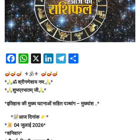
Facebook
WhatsApp
X
LinkedIn
Telegram
Share
⚜🕉⚜
*
ॐ श्रीगणेशाय नम:
*
*
शुभप्रभातम् जी
*
*
इतिहास की मुख्य घटनाओं सहित पञ्चांग – मुख्यांश ..
*
*
आज दिनांक
*
*
04 जुलाई 2026
*
*
शनिवार
*