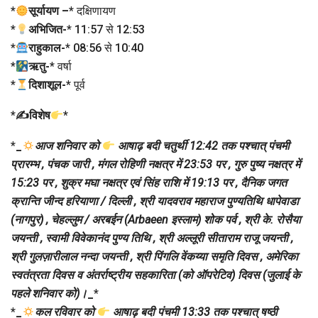
*
सूर्यायण –
* दक्षिणायण
*
अभिजित-
* 11:57 से 12:53
*
राहुकाल-
* 08:56 से 10:40
*
ऋतु-
* वर्षा
*
दिशाशूल-
* पूर्व
*
✍विशेष
*
*
_
आज शनिवार को
आषाढ़ बदी चतुर्थी 12:42 तक पश्चात् पंचमी
प्रारम्भ , पंचक जारी , मंगल रोहिणी नक्षत्र में 23:53 पर , गुरु पुष्य नक्षत्र में
15:23 पर , शुक्र मघा नक्षत्र एवं सिंह राशि में 19:13 पर , दैनिक जगत
क्रान्ति जीन्द हरियाणा / दिल्ली , श्री यादवराव महाराज पुण्यतिथि धापेवाडा
(नागपुर) , चेहल्लुम / अरबईन (Arbaeen इस्लाम) शोक पर्व , श्री के. रोसैया
जयन्ती , स्वामी विवेकानंद पुण्य तिथि , श्री अल्लूरी सीताराम राजू जयन्ती ,
श्री गुलज़ारीलाल नन्दा जयन्ती , श्री पिंगलि वेंकय्या समृति दिवस , अमेरिका
स्वतंत्रता दिवस व अंतर्राष्ट्रीय सहकारिता (को ऑपरेटिव) दिवस (जुलाई के
पहले शनिवार को)।
_
*
*
_
कल रविवार को
आषाढ़ बदी पंचमी 13:33 तक पश्चात् षष्ठी