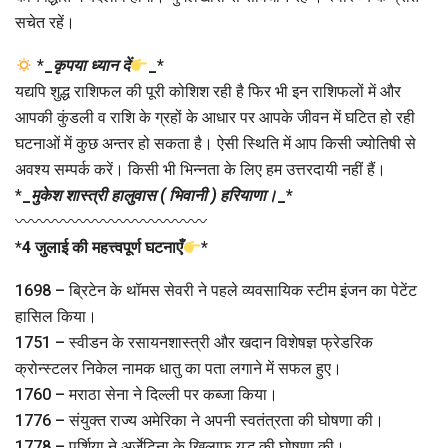
सचेत रहें।
*
_
कृपया ध्यान दें
_
*
यद्यपि शुद्ध राशिफल की पूरी कोशिश रही है फिर भी इन राशिफलों में और
आपकी कुंडली व राशि के ग्रहों के आधार पर आपके जीवन में घटित हो रही
घटनाओं में कुछ अन्तर हो सकता है। ऐसी स्थिति में आप किसी ज्योतिषी से
अवश्य सम्पर्क करें। किसी भी भिन्नता के लिए हम उत्तरदायी नहीं हैं।
*
_
मुकेश शास्त्री हालुवास ( भिवानी ) हरियाणा।
_
*
〰〰〰〰〰〰〰〰〰〰〰〰
*
4 जुलाई की महत्त्वपूर्ण घटनाएँ
*
1698 – ब्रिटेन के थॉमस सेवरी ने पहले व्यवसायिक स्टीम इंजन का पेटेंट
हासिल किया।
1751 – स्वीडन के रसायनशास्त्री और खदान विशेषज्ञ फ्रेडरिक
क्रोन्स्टलर निकेल नामक धातु का पता लगाने में सफल हुए।
1760 – मराठा सेना ने दिल्ली पर कब्जा किया।
1776 – संयुक्त राज्य अमेरिका ने अपनी स्वतंत्रता की घोषणा की।
1778 – पर्शिया ने अर्जेटिना के खिलाफ युद्ध की घोषणा की।