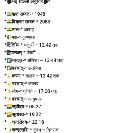
*
🏚नई दिल्ली अनुसार🏚
*
*
शक सम्वत-
* 1948
*
विक्रम सम्वत-
* 2083
*
मास-
* आषाढ़
*
पक्ष-
* कृष्णपक्ष
*
🗒तिथि-
* चतुर्थी – 12:42 तक
*
🗒पश्चात्-
* पंचमी
*
नक्षत्र-
* धनिष्ठा – 13:44 तक
*
पश्चात्-
* शतभिषा
*
करण-
* बालव – 12:42 तक
*
पश्चात्-
* कौलव
*
योग-
* प्रीति – 17:00 तक
*
पश्चात्-
* आयुष्मान
*
सूर्योदय-
* 05:27
*
सूर्यास्त-
* 19:22
*
चन्द्रोदय-
* 22:18
*
चन्द्रराशि-
* कुम्भ – दिनरात