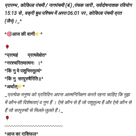
प्रारम्भ , कोकिला पंचमी / नागपंचमी (बं.) ,पंचक जारी , सर्वदोषनाशक रवियोग
15:13 से , वक्री बुध पश्चिम में अस्त 06:01 पर , कोकिला पंचमी व्रत
(जैन)।
_
*
*
आज की वाणी
*
*
प्रत्यहं प्रत्यवेक्षेत
*
*
नरश्चरितमात्मनः ।
*
*
किं नु मे पशुभिस्तुल्यं
*
*
किं नु सत्पुरुषैरिति॥
*
*
अर्थात्
*
_
प्रत्येक मनुष्य को प्रतिदिन अपना आत्मनिरिक्षण करते रहना चाहिए कि मुझ
में कौन-सी विशेषताएं व गुण हैं । ऐसे कौन से हैं जो पशुतुल्य हैं और ऐसे कौन से
हैं जो सत्पुरुषों से मिलते-जुलते हैं।
_
〰〰〰〰〰〰〰〰〰〰〰〰
*
आज का राशिफल
*