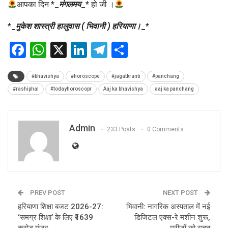
आपका दिन *
_
मंगलमय
_
* हो जी ।
*
_
मुकेश शास्त्री हालुवास ( भिवानी ) हरियाणा।
_
*
Facebook
WhatsApp
X
LinkedIn
Telegram
Share
#bhavishya
#horoscope
#jagatkranti
#panchang
#rashiphal
#todayhoroscopr
Aaj ka bhavishya
aaj ka panchang
Admin
233 Posts
0 Comments
PREV POST
NEXT POST
हरियाणा शिक्षा बजट 2026-27:
भिवानी: नागरिक अस्पताल में नई
‘समग्र शिक्षा’ के लिए ₹1639
डिजिटल एक्स-रे मशीन शुरू,